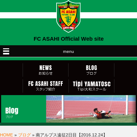
FC ASAHI Official Web site
menu
HOME
»
ブログ
» 南アルプス遠征2日目【2016.12.24】