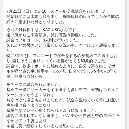
7月21日（日）にU-10 スクール交流試合を行いました。
開始時間には太陽も顔を出し、梅雨模様の日々でしたが合間の
好天に恵まれた日となりました。
今回の対戦相手は、KAZU SCさんです。
遠い所からご来場頂き、誠に有難う御座いました。
試合はフルコート、8人制で行いました。
久しぶりの暑さという厳しい状況の中、本当によく頑張りまし
た。
特に3年生は、フルコートで試合をするのが初めての選手もお
り､楽しそうに走り回っている姿がとても印象的でした。
試合中、数多くボールに触れるように、自分で声を出してボー
ルを呼び込む事｡相手ボールの時、自分でボールを奪いに行く
事。何事も自分から、
をテーマに試合を行いました。
初めて一緒にサッカーをする選手も多い中で、最初はコミュニ
ケーションがうまく取れず
ちぐはぐな場面もありましたが、試合を重ねていく毎にお互い
声を掛け合うようになり
積極的なプレーが多く観られるようになりました。
試合に出場していない選手も、ベンチから自然と中の選手に声
をかけている姿もあり
本当に良い経験をしているなと思いました。