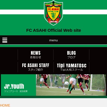
FC ASAHI Official Web site
menu
HOME