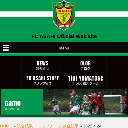
FC ASAHI Official Web site
menu
HOME
»
試合結果
»
トップチーム 試合結果
» 2022.4.24