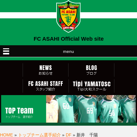
FC ASAHI Official Web site
menu
HOME
»
トップチーム選手紹介
»
DF
» 新井 千陽