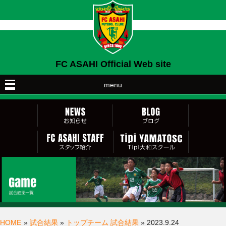
FC ASAHI Official Web site
menu
HOME
»
試合結果
»
トップチーム 試合結果
» 2023.9.24