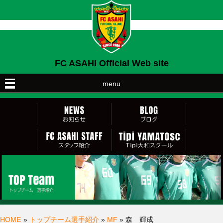
FC ASAHI Official Web site
menu
HOME
»
トップチーム選手紹介
»
MF
» 森 輝成