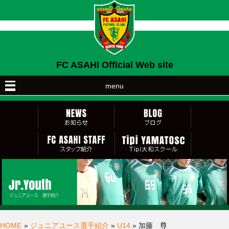
FC ASAHI Official Web site
menu
HOME
»
ジュニアユース選手紹介
»
U14
» 加藤 尊