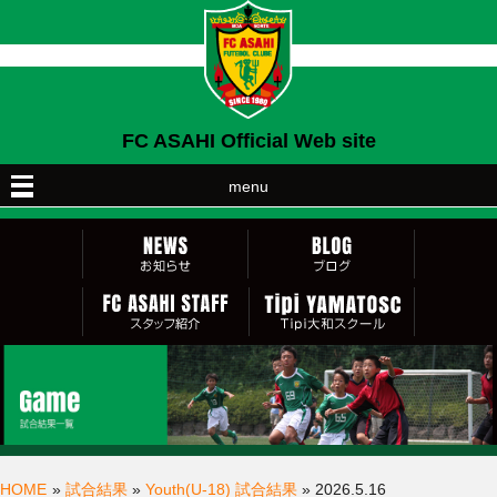
FC ASAHI Official Web site
menu
HOME
»
試合結果
»
Youth(U-18) 試合結果
» 2026.5.16