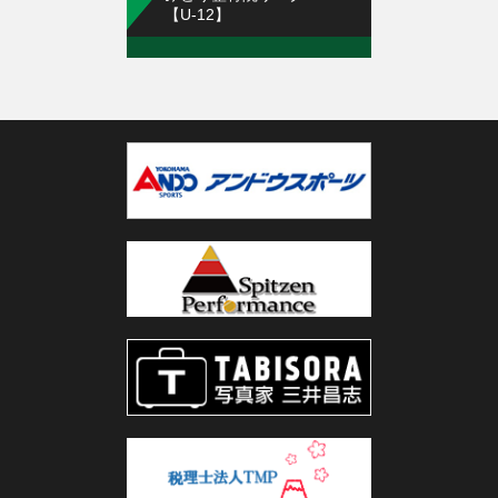
【U-12】