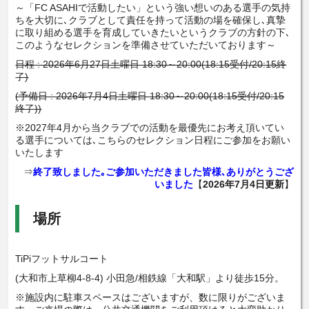
～「FC ASAHIで活動したい」という強い想いのある選手の気持
ちを大切に､クラブとして責任を持って活動の場を確保し､真摯
に取り組める選手を育成していきたいというクラブの方針の下､
このようなセレクションを準備させていただいております～
日程 : 2026年6月27日土曜日 18:30～20:00(18:15受付/20:15終
了)
(予備日 : 2026年7月4日土曜日 18:30～20:00(18:15受付/20:15
終了))
※2027年4月から当クラブでの活動を最優先にお考え頂いてい
る選手については､こちらのセレクション日程にご参加をお願い
いたします
⇒
終了致しました｡ご参加いただきました皆様､ありがとうござ
いました
【
2026年7月4日更新
】
場所
TiPiフットサルコート
(大和市上草柳4-8-4) 小田急/相鉄線「大和駅」より徒歩15分。
※施設内に駐車スペースはございますが、数に限りがございま