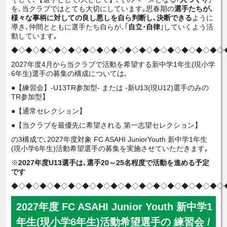
を､当クラブではとても大切にしています｡思春期の
選手たちが､
様々な事柄に対しての良し悪しを自ら判断し､決断できる
ように
導き､仲間とともに選手たち自らが､｢
自立･自律
｣していくよう活
動しています｡
◆◇◆◇◆◇◆◇◆◇◆◇◆◇◆◇◆◇◆◇◆◇◆◇◆◇◆◇◆◇
2027年度4月から当クラブで活動を希望する新中学1年生(現小学
6年生)選手の募集の構成については､
●【練習会】-U13TR参加型- または -新U13(現U12)選手のみの
TR参加型】
●【通常セレクション】
●【当クラブを最優先に希望される 第一志望セレクション】
の3構成で､2027年度対象 FC ASAHI JuniorYouth 新中学1年生
(現小学6年生)活動希望選手の募集を実施させていただきます｡
※
2027年度U13選手は､選手20～25名程度で活動を進める予定
です
◆◇◆◇◆◇◆◇◆◇◆◇◆◇◆◇◆◇◆◇◆◇◆◇◆◇◆◇◆◇
2027年度 FC ASAHI Junior Youth 新中学1
年生(現小学6年生)活動希望選手の 練習会 /