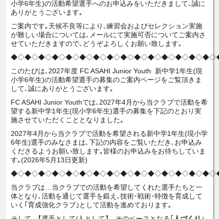
小学6年生)の活動希望選手へのお申込みをいただきまして､誠に
ありがとうございます｡
ご案内です｡天候不良等により､練習会およびセレクション実施
が難しい場合については､メールにて実施可否についてご案内さ
せていただきますので､どうぞよろしくお願い致します｡
◆◇◆◇◆◇◆◇◆◇◆◇◆◇◆◇◆◇◆◇◆◇◆◇◆◇◆◇◆◇
このたびは､2027年度 FC ASAHI Junior Youth 新中学1年生(現
小学6年生)の活動希望選手の募集のご案内ページをご覧頂きま
して､誠にありがとうございます｡
FC ASAHI Junior Youthでは､2027年4月から当クラブで活動を希
望する新中学1年生(現小学6年生)選手の募集を下記のとおり実
施させていただくこととなりました｡
2027年4月から当クラブで活動を希望される新中学1年生(現小学
6年生)選手のみなさまは､下記の内容をご覧いただき､お申込み
くださるようお願い致します｡皆様のお申込みをお待ちしていま
す｡(2026年5月13日更新)
◆◇◆◇◆◇◆◇◆◇◆◇◆◇◆◇◆◇◆◇◆◇◆◇◆◇◆◇◆◇
当クラブは…当クラブでの活動を希望してくれた選手たちと一
体となり､活動を通じて選手を鍛え､技術･戦術･特徴を育成して
いく｢育成強化クラブ｣として活動を進めております｡
そして､【選手として/人として】､そのベースとなる｢
人づくり
｣