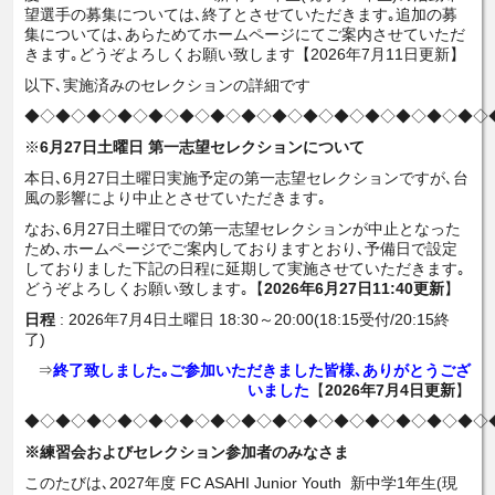
望選手の募集については､終了とさせていただきます｡追加の募
集については､あらためてホームページにてご案内させていただ
きます｡どうぞよろしくお願い致します【2026年7月11日更新】
以下､実施済みのセレクションの詳細です
◆◇◆◇◆◇◆◇◆◇◆◇◆◇◆◇◆◇◆◇◆◇◆◇◆◇◆◇◆◇
※
6月27日土曜日 第一志望セレクションについて
本日､6月27日土曜日実施予定の第一志望セレクションですが､台
風の影響により中止とさせていただきます｡
なお､6月27日土曜日での第一志望セレクションが中止となった
ため､ホームページでご案内しておりますとおり､予備日で設定
しておりました下記の日程に延期して実施させていただきます｡
どうぞよろしくお願い致します｡【
2026年6月27日11:40更新
】
日程
: 2026年7月4日土曜日 18:30～20:00(18:15受付/20:15終
了)
⇒
終了致しました｡ご参加いただきました皆様､ありがとうござ
いました
【
2026年7月4日更新
】
◆◇◆◇◆◇◆◇◆◇◆◇◆◇◆◇◆◇◆◇◆◇◆◇◆◇◆◇◆◇
※練習会およびセレクション参加者のみなさま
このたびは､2027年度 FC ASAHI Junior Youth 新中学1年生(現