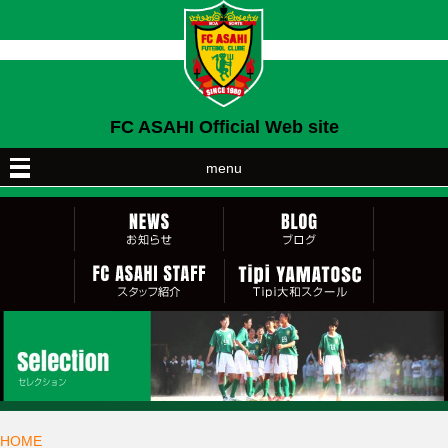
FC ASAHI Official Web site
menu
HOME