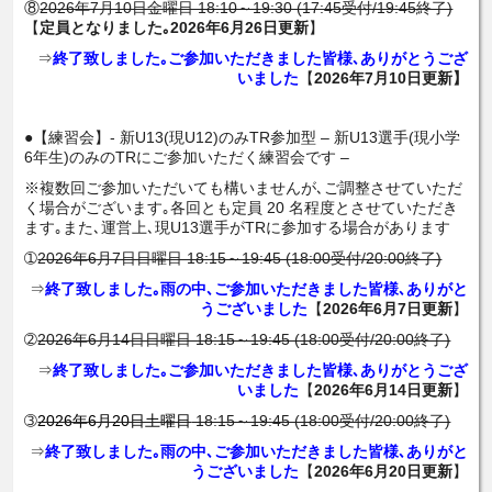
⑧
2026年7月10日金曜日 18:10～19:30 (17:45受付/19:45終了)
【
定員となりました｡2026年6月26日更新
】
⇒
終了致しました｡ご参加いただきました皆様､ありがとうござ
いました
【
2026年7月10日更新】
●【練習会】- 新U13(現U12)のみTR参加型 – 新U13選手(現小学
6年生)のみのTRにご参加いただく練習会です –
※複数回ご参加いただいても構いませんが､ご調整させていただ
く場合がございます｡各回とも定員 20 名程度とさせていただき
ます｡また､運営上､現U13選手がTRに参加する場合があります
➀
2026年6月7日日曜日 18:15～19:45 (18:00受付/20:00終了)
⇒
終了致しました｡雨の中､ご参加いただきました皆様､ありがと
うございました
【
2026年6月7日更新
】
➁
2026年6月14日日曜日 18:15～19:45 (18:00受付/20:00終了)
⇒
終了致しました｡ご参加いただきました皆様､ありがとうござ
いました
【
2026年6月14日更新
】
➂
2026年6月20日土曜日
18:15～19:45 (18:00受付/20:00終了)
⇒
終了致しました｡雨の中､ご参加いただきました皆様､ありがと
うございました
【
2026年6月20日更新
】