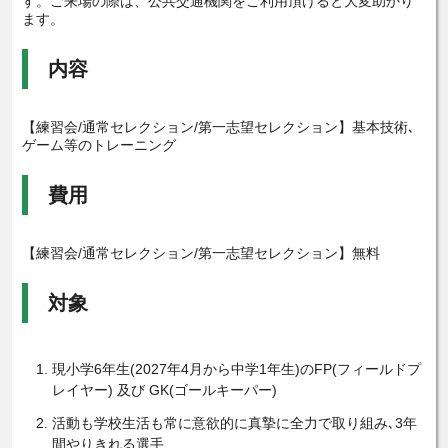
す。ご来場の際は、公共交通機関をご利用頂けると大変助かり
ます。
内容
【練習会/通常セレクション/第一志望セレクション】基本技術､
ゲーム等のトレーニング
費用
【練習会/通常セレクション/第一志望セレクション】無料
対象
現小学6年生(2027年4月から中学1年生)のFP(フィールドプ
レイヤー) 及び GK(ゴールキーパー)
活動も学校生活も常に意欲的に真摯に全力で取り組み､3年
間やりきれる選手