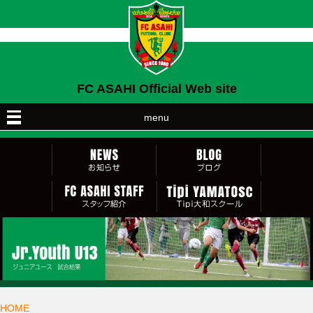
FC ASAHI Official Web site
menu
HOME