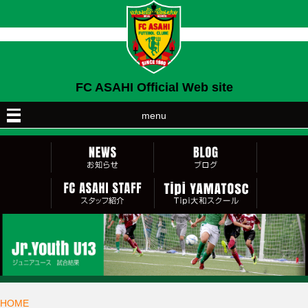
FC ASAHI Official Web site
menu
HOME